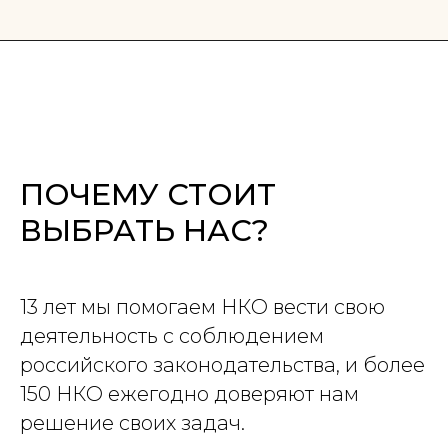
Контакты
Г. Москва, ул.
С 10:00 до 18:00
Павла Андреева,
по московскому
д. 4, помещ. 1/2
времени
+7 (499) 686-13-19
@lawteamrussia
ПОЧЕМУ СТОИТ
info@ngo-law.ru
@lawteamrussia
ВЫБРАТЬ НАС?
Правовая команда
Клиентам
13 лет мы помогаем НКО вести свою
Услуги
деятельность с соблюдением
Консультации
Шаблоны документов
российского законодательства, и более
Материалы
150 НКО ежегодно доверяют нам
Курсы
Анонсы
решение своих задач.